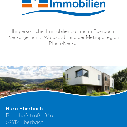
Ihr persönlicher Immobilienpartner in Eberbach,
Neckargemünd, Waibstadt und der Metropolregion
Rhein-Neckar
Büro Eberbach
Bahnhofstraße 36a
69412 Eberbach