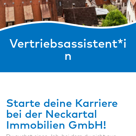
Vertriebsassistent*i
n
Starte deine Karriere
bei der Neckartal
Immobilien GmbH!